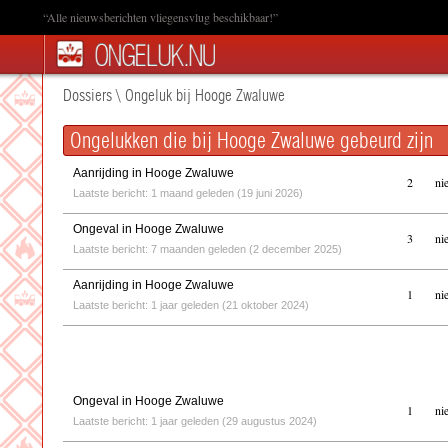
“Alle nieuwsberichten vliegensvlug beschikbaar!”
Dossiers
\
Ongeluk bij Hooge Zwaluwe
Ongelukken die bij Hooge Zwaluwe gebeurd zijn
Aanrijding in Hooge Zwaluwe
2
ni
Laatste bericht: 1 maand geleden (19 juni 2026)
Ongeval in Hooge Zwaluwe
3
ni
Laatste bericht: 7 maanden geleden (2 december 2025)
Aanrijding in Hooge Zwaluwe
1
ni
Laatste bericht: 1 jaar geleden (21 oktober 2024)
Ongeval in Hooge Zwaluwe
1
ni
Laatste bericht: 1 jaar geleden (29 augustus 2024)