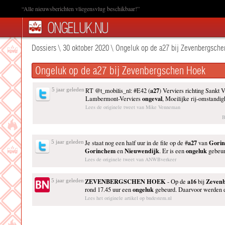
“Alle nieuwsberichten vliegensvlug beschikbaar!”
Dossiers
\
30 oktober 2020
\
Ongeluk op de a27 bij Zevenbergsch
Ongeluk op de a27 bij Zevenbergschen Hoek
a27
5 jaar geleden
RT @t_mobilis_nl: #E42 (
) Verviers richting Sankt V
ongeval
Lambermont-Verviers
, Moeilijke rij-omstand
Lees de originele tweet van Mike Venneman
B
a27
Gori
5 jaar geleden
Je staat nog een half uur in de file op de #
van
Gorinchem
Nieuwendijk
ongeluk
en
. Er is een
gebeu
Lees de originele tweet van ANWBverkeer
ZEVENBERGSCHEN HOEK
a16
Zeven
5 jaar geleden
- Op de
bij
ongeluk
rond 17.45 uur een
gebeurd. Daarvoor werden dri
Lees het originele artikel op bndestem.nl