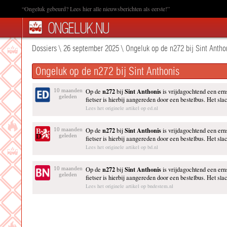
“Ongeluk gebeurd? Lees hier alle nieuwsberichten als eerste!”
Dossiers
\
26 september 2025
\
Ongeluk op de n272 bij Sint Antho
Ongeluk op de n272 bij Sint Anthonis
n272
Sint Anthonis
10 maanden
Op de
bij
is vrijdagochtend een ern
geleden
fietser is hierbij aangereden door een bestelbus. Het slach
Lees het originele artikel op ed.nl
n272
Sint Anthonis
10 maanden
Op de
bij
is vrijdagochtend een ern
geleden
fietser is hierbij aangereden door een bestelbus. Het slach
Lees het originele artikel op bd.nl
n272
Sint Anthonis
10 maanden
Op de
bij
is vrijdagochtend een ern
geleden
fietser is hierbij aangereden door een bestelbus. Het slach
Lees het originele artikel op bndestem.nl