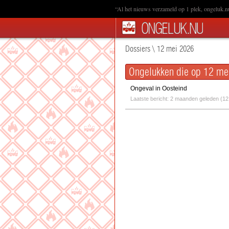
“Al het nieuws verzameld op 1 plek, ongeluk.n
Dossiers
\
12 mei 2026
Ongelukken die op 12 mei
Ongeval in Oosteind
Laatste bericht: 2 maanden geleden (12