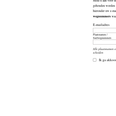
Meld u aan voor de
gehouden worden v
hieronder uw e-mai
wegnummers
waar
E-mailadres
Plaatsnamen /
Snelwegnummers
Alle plaatsnamen 
scheiden
Ik ga akkoo