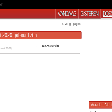
u!”
VANDAAG
GISTEREN
DOSS
< vorige pagina
 2026 gebeurd zijn
1
nieuwsbericht
 mei 2026)
AccidentAlert