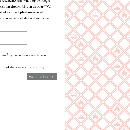
 AccidentAlert! Wilt u op de hoogte
an ongelukken bij u in de buurt? Vul
l adres in met
plaatsnamen
of
op u een e-mail alert wilt ontvangen.
en snelwegnummers met een komma
rd met de
privacy verklaring
>