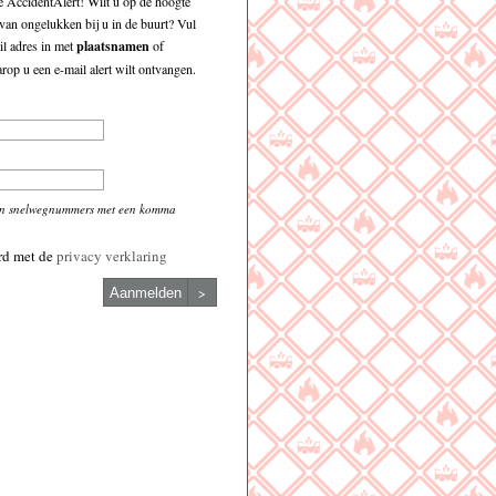
 AccidentAlert! Wilt u op de hoogte
an ongelukken bij u in de buurt? Vul
l adres in met
plaatsnamen
of
op u een e-mail alert wilt ontvangen.
en snelwegnummers met een komma
rd met de
privacy verklaring
>