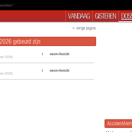
erichten!”
VANDAAG
GISTEREN
DOSS
< vorige pagina
2026 gebeurd zijn
1
nieuwsbericht
mei 2026)
1
nieuwsbericht
mei 2026)
AccidentAlert