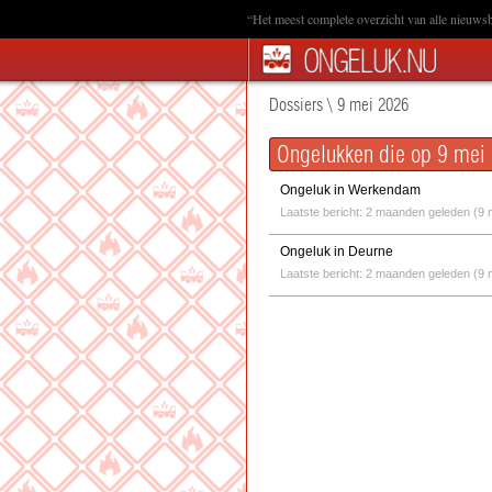
“Het meest complete overzicht van alle nieuwsb
Dossiers
\
9 mei 2026
Ongelukken die op 9 mei 
Ongeluk in Werkendam
Laatste bericht: 2 maanden geleden (9 
Ongeluk in Deurne
Laatste bericht: 2 maanden geleden (9 