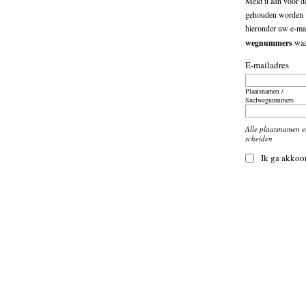
Meld u aan voor de
gehouden worden v
hieronder uw e-mai
wegnummers
waar
E-mailadres
Plaatsnamen /
Snelwegnummers
Alle plaatsnamen 
scheiden
Ik ga akkoo