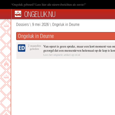
“Ongeluk gebeurd? Lees hier alle nieuwsberichten als eerste!”
Dossiers
\
9 mei 2026
\
Ongeluk in Deurne
Ongeluk in Deurne
2 maanden
Van opzet is geen sprake, maar een kort moment van ono
geleden
gezorgd dat een mensenleven helemaal op de kop is kome
Lees het originele artikel op ed.nl