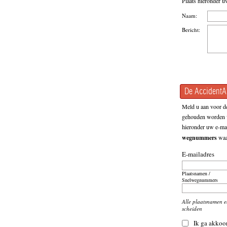
Plaats hieronder u
Naam:
Bericht:
De AccidentAl
Meld u aan voor de
gehouden worden v
hieronder uw e-mai
wegnummers
waar
E-mailadres
Plaatsnamen /
Snelwegnummers
Alle plaatsnamen 
scheiden
Ik ga akkoo