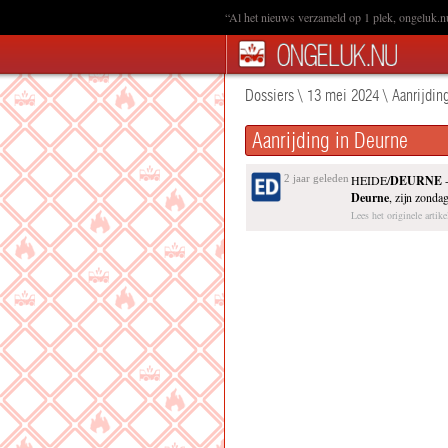
“Al het nieuws verzameld op 1 plek, ongeluk.n
Dossiers
\
13 mei 2024
\
Aanrijdin
Aanrijding in Deurne
2 jaar geleden
HEIDE/
DEURNE
-
Deurne
, zijn zond
Lees het originele artike