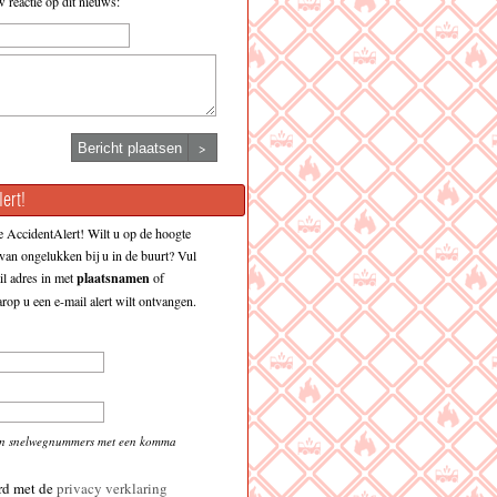
w reactie op dit nieuws:
>
ert!
 AccidentAlert! Wilt u op de hoogte
an ongelukken bij u in de buurt? Vul
l adres in met
plaatsnamen
of
op u een e-mail alert wilt ontvangen.
en snelwegnummers met een komma
rd met de
privacy verklaring