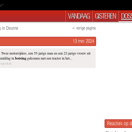
u!”
VANDAAG
GISTEREN
DOSS
g in Deurne
< vorige pagina
13 mei 2024
 Twee motorrijders, een 55-jarige man en een 22-jarige vrouw uit
agmiddag in
botsing
gekomen met een tractor in het...
l op ed.nl
Reacties op d