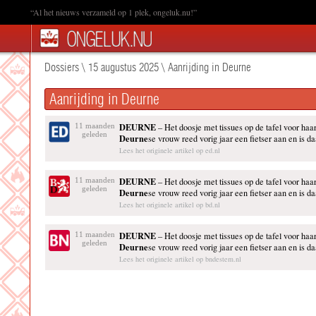
“Al het nieuws verzameld op 1 plek, ongeluk.nu!”
Dossiers
\
15 augustus 2025
\
Aanrijding in Deurne
Aanrijding in Deurne
DEURNE
11 maanden
– Het doosje met tissues op de tafel voor ha
geleden
Deurne
se vrouw reed vorig jaar een fietser aan en is da
Lees het originele artikel op ed.nl
DEURNE
11 maanden
– Het doosje met tissues op de tafel voor ha
geleden
Deurne
se vrouw reed vorig jaar een fietser aan en is da
Lees het originele artikel op bd.nl
DEURNE
11 maanden
– Het doosje met tissues op de tafel voor ha
geleden
Deurne
se vrouw reed vorig jaar een fietser aan en is da
Lees het originele artikel op bndestem.nl