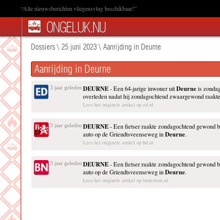
“Alle nieuwsberichten vliegensvlug beschikbaar!”
Dossiers
\
25 juni 2023
\
Aanrijding in Deurne
Aanrijding in Deurne
DEURNE
Deurne
3 jaar geleden
- Een 64-jarige inwoner uit
is zondag
overleden nadat hij zondagochtend zwaargewond raakte
Lees het originele artikel op ed.nl
DEURNE
3 jaar geleden
- Een fietser raakte zondagochtend gewond b
Deurne
auto op de Griendtsveenseweg in
.
Lees het originele artikel op bd.nl
DEURNE
3 jaar geleden
- Een fietser raakte zondagochtend gewond b
Deurne
auto op de Griendtsveenseweg in
.
Lees het originele artikel op bndestem.nl