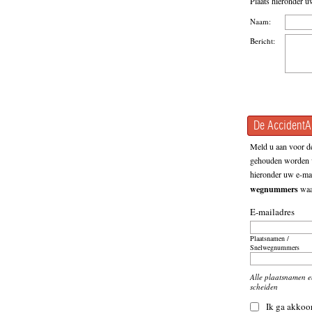
Plaats hieronder u
Naam:
Bericht:
De AccidentAl
Meld u aan voor de
gehouden worden v
hieronder uw e-mai
wegnummers
waar
E-mailadres
Plaatsnamen /
Snelwegnummers
Alle plaatsnamen 
scheiden
Ik ga akkoo