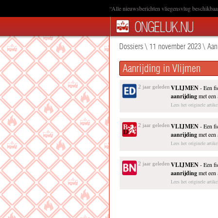
“Alle nieuwsberichten vliegensvlug beschikbaa
Dossiers
\
11 november 2023
\
Aan
Aanrijding in Vlijmen
2 jaar geleden
VLIJMEN
- Een fi
aanrijding
met een 
Lees het originele artike
2 jaar geleden
VLIJMEN
- Een fi
aanrijding
met een 
Lees het originele artik
2 jaar geleden
VLIJMEN
- Een fi
aanrijding
met een 
Lees het originele artik