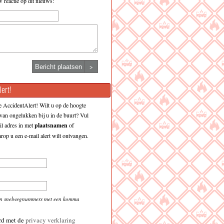
w reactie op dit nieuws:
>
ert!
 AccidentAlert! Wilt u op de hoogte
an ongelukken bij u in de buurt? Vul
l adres in met
plaatsnamen
of
op u een e-mail alert wilt ontvangen.
en snelwegnummers met een komma
rd met de
privacy verklaring