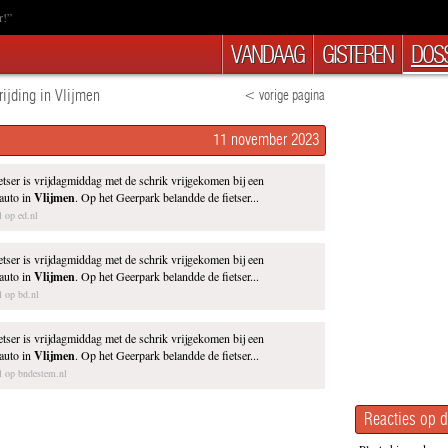
r!”
VANDAAG
GISTEREN
DOSS
rijding in Vlijmen
< vorige pagina
11 november 2023
etser is vrijdagmiddag met de schrik vrijgekomen bij een
auto in
Vlijmen
. Op het Geerpark belandde de fietser...
l op ed.nl
etser is vrijdagmiddag met de schrik vrijgekomen bij een
auto in
Vlijmen
. Op het Geerpark belandde de fietser...
el op bd.nl
etser is vrijdagmiddag met de schrik vrijgekomen bij een
auto in
Vlijmen
. Op het Geerpark belandde de fietser...
el op bndestem.nl
Reacties op d