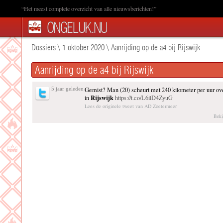
“Het meest complete overzicht van alle nieuwsberichten!”
Dossiers
\
1 oktober 2020
\
Aanrijding op de a4 bij Rijswijk
Aanrijding op de a4 bij Rijswijk
5 jaar geleden
Gemist? Man (20) scheurt met 240 kilometer per uur o
Rijswijk
in
https://t.co/L6ilD4ZyuG
Lees de originele tweet van AD Zoetermeer
Beki