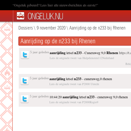
“Ongeluk gebeurd? Lees hier alle nieuwsberichten als eerste!”
Dossiers
\
9 november 2020
\
Aanrijding op de n233 bij Rhenen
Aanrijding op de n233 bij Rhenen
5 jaar geleden
aanrijding
letsel
n233
- Cuneraweg 9,0
Rhenen
https:/
Lees de originele tweet van Hulpdiensten112Nederland
Beki
5 jaar geleden
aanrijding
letsel
n233
- cuneraweg,0 rhenen
Lees de originele tweet van P2000 Utrecht
5 jaar geleden
10:44:20
aanrijding
letsel
n233
- cuneraweg 9,0 rhenen
Lees de originele tweet van P2000Regio9