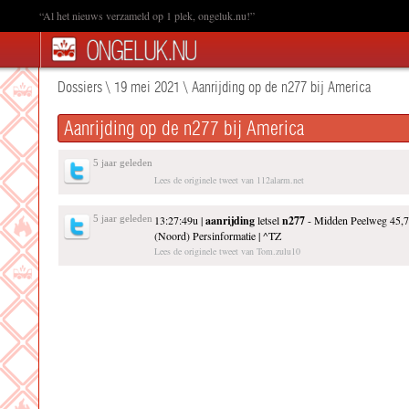
“Al het nieuws verzameld op 1 plek, ongeluk.nu!”
Dossiers
\
19 mei 2021
\
Aanrijding op de n277 bij America
Aanrijding op de n277 bij America
5 jaar geleden
Lees de originele tweet van 112alarm.net
5 jaar geleden
13:27:49u |
aanrijding
letsel
n277
- Midden Peelweg 45,
(Noord) Persinformatie | ^TZ
Lees de originele tweet van Tom.zulu10