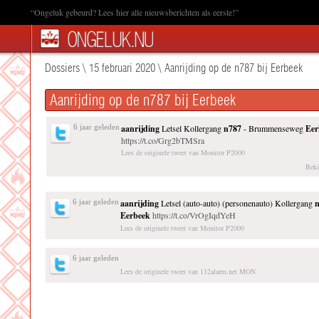
“Ongeluk gebeurd? Lees hier alle nieuwsberichten als eerste!”
Dossiers
\
15 februari 2020
\
Aanrijding op de n787 bij Eerbeek
Aanrijding op de n787 bij Eerbeek
6 jaar geleden
aanrijding
Letsel Kollergang
n787
- Brummenseweg
Eer
https://t.co/Grg2bTMSra
Lees de originele tweet van Monitor P2000
Beki
6 jaar geleden
aanrijding
Letsel (auto-auto) (personenauto) Kollergang
Eerbeek
https://t.co/VrOgIqdYeH
Lees de originele tweet van Monitor P2000
6 jaar geleden
Lees de originele tweet van 112alarm.net MON