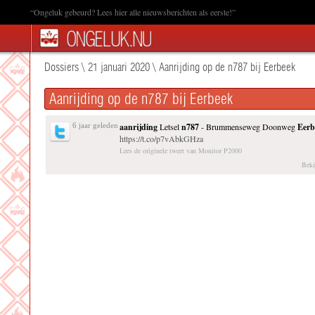
“Ongeluk gebeurd? Lees hier alle nieuwsberichten als eerste!”
Dossiers
\
21 januari 2020
\
Aanrijding op de n787 bij Eerbeek
Aanrijding op de n787 bij Eerbeek
6 jaar geleden
aanrijding
Letsel
n787
- Brummenseweg Doonweg
Eerb
https://t.co/p7vAbkGHza
Lees de originele tweet van Monitor P2000
Beki