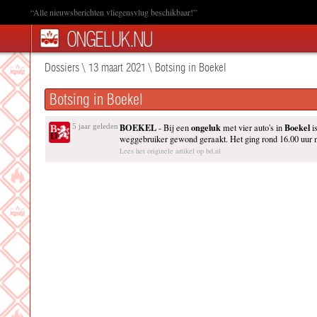
“Alle nieuwsberichten vliegensvlug beschikbaar!”
Dossiers
\
13 maart 2021
\
Botsing in Boekel
Botsing in Boekel
BOEKEL
ongeluk
Boekel
5 jaar geleden
- Bij een
met vier auto's in
i
weggebruiker gewond geraakt. Het ging rond 16.00 uur m
Lees het originele artikel op bd.nl