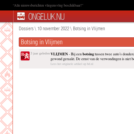
“Alle nieuwsberichten vliegensvlug beschikbaar!”
Dossiers
\
10 november 2022
\
Botsing in Vlijmen
Botsing in Vlijmen
VLIJMEN
botsing
3 jaar geleden
- Bij een
tussen twee auto’s donder
gewond geraakt. De ernst van de verwondingen is niet be
Lees het originele artikel op bd.nl