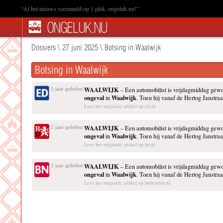
“Al het nieuws verzameld op 1 plek, ongeluk.nu!”
Dossiers
\
27 juni 2025
\
Botsing in Waalwijk
Botsing in Waalwijk
WAALWIJK
1 jaar geleden
– Een automobilist is vrijdagmiddag gewo
ongeval
Waalwijk
in
. Toen hij vanaf de Hertog Janstraa
Lees het originele artikel op ed.nl
WAALWIJK
1 jaar geleden
– Een automobilist is vrijdagmiddag gewo
ongeval
Waalwijk
in
. Toen hij vanaf de Hertog Janstraa
Lees het originele artikel op bd.nl
WAALWIJK
1 jaar geleden
– Een automobilist is vrijdagmiddag gewo
ongeval
Waalwijk
in
. Toen hij vanaf de Hertog Janstraa
Lees het originele artikel op bndestem.nl