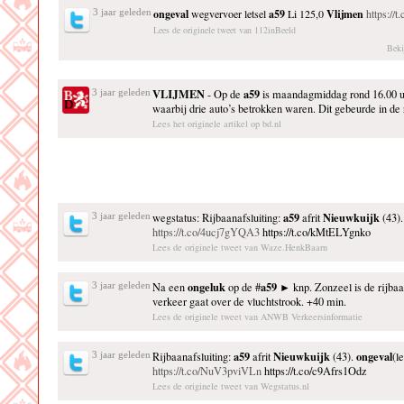
3 jaar geleden
ongeval
wegvervoer letsel
a59
Li 125,0
Vlijmen
https:/
Lees de originele tweet van 112inBeeld
Beki
VLIJMEN
a59
3 jaar geleden
- Op de
is maandagmiddag rond 16.00 
waarbij drie auto’s betrokken waren. Dit gebeurde in de 
Lees het originele artikel op bd.nl
a59
Nieuwkuijk
3 jaar geleden
wegstatus: Rijbaanafsluiting:
afrit
(43)
https://t.co/4ucj7gYQA3
https://t.co/kMtELYgnko
Lees de originele tweet van Waze.HenkBaarn
ongeluk
a59
3 jaar geleden
Na een
op de #
► knp. Zonzeel is de rijbaa
verkeer gaat over de vluchtstrook. +40 min.
Lees de originele tweet van ANWB Verkeersinformatie
a59
Nieuwkuijk
ongeval
3 jaar geleden
Rijbaanafsluiting:
afrit
(43).
(le
https://t.co/NuV3pviVLn
https://t.co/c9Afrs1Odz
Lees de originele tweet van Wegstatus.nl