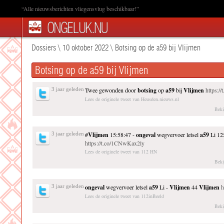
“Alle nieuwsberichten vliegensvlug beschikbaar!”
Dossiers
\
10 oktober 2022
\
Botsing op de a59 bij Vlijmen
Botsing op de a59 bij Vlijmen
3 jaar geleden
Twee gewonden door
botsing
op
a59
bij
Vlijmen
https:/
Lees de originele tweet van Heusden.nieuws.nl
Beki
3 jaar geleden
#
Vlijmen
15:58:47 -
ongeval
wegvervoer letsel
a59
Li 12
https://t.co/1CNwKax2ly
Lees de originele tweet van 112 HN
Beki
3 jaar geleden
ongeval
wegvervoer letsel
a59
Li -
Vlijmen
44
Vlijmen
h
Lees de originele tweet van 112inBeeld
Beki