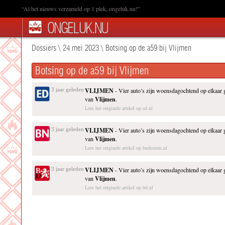
“Al het nieuws verzameld op 1 plek, ongeluk.nu!”
Dossiers
\
24 mei 2023
\
Botsing op de a59 bij Vlijmen
Botsing op de a59 bij Vlijmen
3 jaar geleden
VLIJMEN
- Vier auto’s zijn woensdagochtend op elkaar 
van
Vlijmen
.
Lees het originele artikel op ed.nl
3 jaar geleden
VLIJMEN
- Vier auto’s zijn woensdagochtend op elkaar 
van
Vlijmen
.
Lees het originele artikel op bndestem.nl
3 jaar geleden
VLIJMEN
- Vier auto’s zijn woensdagochtend op elkaar 
van
Vlijmen
.
Lees het originele artikel op bd.nl