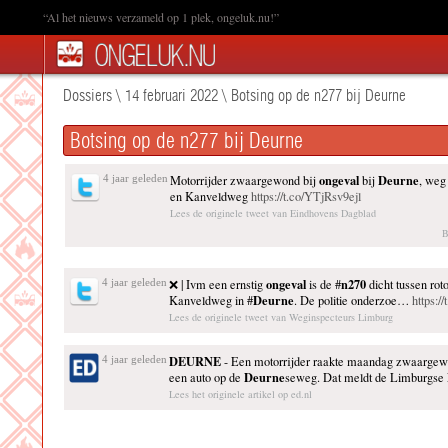
“Al het nieuws verzameld op 1 plek, ongeluk.nu!”
Dossiers
\
14 februari 2022
\
Botsing op de n277 bij Deurne
Botsing op de n277 bij Deurne
ongeval
Deurne
4 jaar geleden
Motorrijder zwaargewond bij
bij
, weg
en Kanveldweg
https://t.co/YTjRsv9ejl
Lees de originele tweet van Eindhovens Dagblad
B
ongeval
n270
4 jaar geleden
❌ | Ivm een ernstig
is de #
dicht tussen rot
Deurne
Kanveldweg in #
. De politie onderzoe…
https:
Lees de originele tweet van Weginspecteurs Limburg
DEURNE
4 jaar geleden
- Een motorrijder raakte maandag zwaargew
Deurne
een auto op de
seweg. Dat meldt de Limburgse Ee
Lees het originele artikel op ed.nl