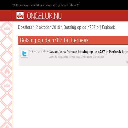
“Alle nieuwsberichten vliegensvlug beschikbaar!”
Dossiers
\
2 oktober 2019
\
Botsing op de n787 bij Eerbeek
Botsing op de n787 bij Eerbeek
6 jaar geleden
Gewonde na frontale
botsing
op de
n787
in
Eerbeek
htt
Lees de originele tweet van Brummen Citytweet
B