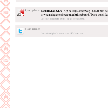
BUURMALSEN
n833
4 jaar geleden
- Op de Rijksstraatweg (
) met d
ongeluk
is woensdagavond een
gebeurd. Twee auto's 
Lees het originele artikel op gelderlander.nl
4 jaar geleden
Lees de originele tweet van 112alarm.net