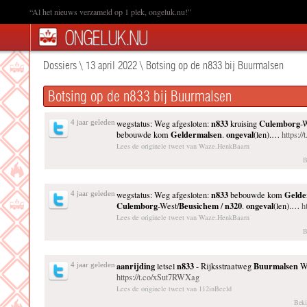
“Al het nieuws verzameld op 1 plek, ongeluk.nu!”
Dossiers
\
13 april 2022
\
Botsing op de n833 bij Buurmalsen
Botsing op de n833 bij Buurmalsen
n833
Culemborg
4 jaar geleden
wegstatus: Weg afgesloten:
kruising
-
Geldermalsen
ongeval
bebouwde kom
.
(len).…
https:/
Lees de originele tweet van Waze.HenkBaarn
B
n833
Gelde
4 jaar geleden
wegstatus: Weg afgesloten:
bebouwde kom
Culemborg
Beusichem
n320
ongeval
-West/
/
.
(len).…
h
Lees de originele tweet van Waze.HenkBaarn
B
aanrijding
n833
Buurmalsen
4 jaar geleden
letsel
- Rijksstraatweg
We
https://t.co/xSut7RWXag
Lees de originele tweet van 112inBeeld
Beki