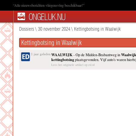
“Alle nieuwsberichten vliegensvlug beschikbaar!”
Dossiers
\
30 november 2024
\
Kettingbotsing in Waalwijk
Kettingbotsing in Waalwijk
WAALWIJK
Waalwij
1 jaar geleden
- Op de Midden-Brabantweg in
kettingbotsing
plaatsgevonden. Vijf auto's waren hierbi
Lees het originele artikel op ed.nl