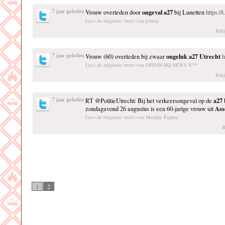
ongeval
a27
7 jaar geleden
Vrouw overleden door
bij Lunetten
https://
Lees de originele tweet van jimmy
Beki
ongeluk
a27
Utrecht
7 jaar geleden
Vrouw (60) overleden bij zwaar
h
Lees de originele tweet van OPENN HQ NEWS ®™
Beki
a27
7 jaar geleden
RT @PolitieUtrecht: Bij het verkeersongeval op de
Ass
zondagavond 26 augustus is een 60-jarige vrouw uit
Lees de originele tweet van Marijke Popma
B
1
2