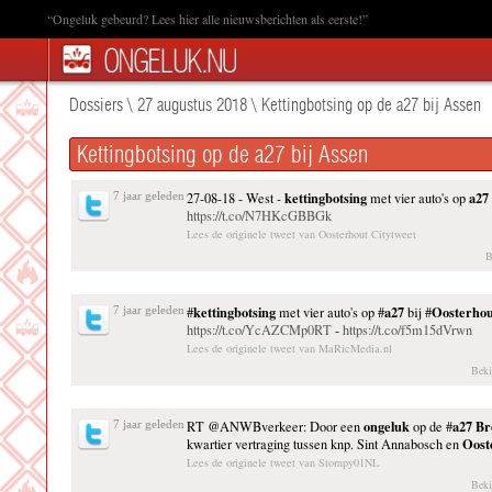
“Ongeluk gebeurd? Lees hier alle nieuwsberichten als eerste!”
Dossiers
\
27 augustus 2018
\
Kettingbotsing op de a27 bij Assen
Kettingbotsing op de a27 bij Assen
kettingbotsing
a27
7 jaar geleden
27-08-18 - West -
met vier auto's op
https://t.co/N7HKcGBBGk
Lees de originele tweet van Oosterhout Citytweet
B
kettingbotsing
a27
Oosterhou
7 jaar geleden
#
met vier auto's op #
bij #
https://t.co/YcAZCMp0RT
-
https://t.co/f5m15dVrwn
Lees de originele tweet van MaRicMedia.nl
Beki
ongeluk
a27
Br
7 jaar geleden
RT @ANWBverkeer: Door een
op de #
Oost
kwartier vertraging tussen knp. Sint Annabosch en
Lees de originele tweet van Stompy01NL
Beki