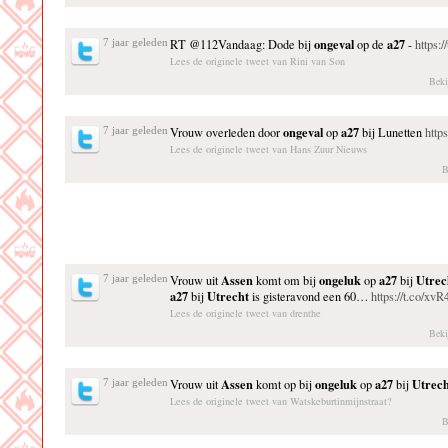
ongeval
a27
7 jaar geleden
RT @112Vandaag: Dode bij
op de
-
https:
Lees de originele tweet van Rini van Son
Beki
ongeval
a27
7 jaar geleden
Vrouw overleden door
op
bij Lunetten
http
Lees de originele tweet van Hans Zuur Nieuws
B
Assen
ongeluk
a27
Utrec
7 jaar geleden
Vrouw uit
komt om bij
op
bij
a27
Utrecht
bij
is gisteravond een 60…
https://t.co/x
Lees de originele tweet van drenthe
Beki
Assen
ongeluk
a27
Utrech
7 jaar geleden
Vrouw uit
komt op bij
op
bij
Lees de originele tweet van Watskeburtinmijnstraat?
B