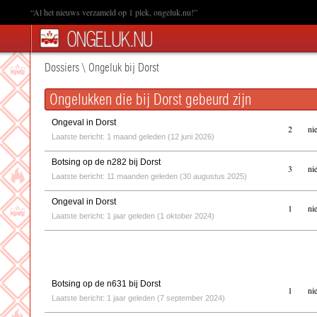
“Al het nieuws verzameld op 1 plek, ongeluk.nu!”
Dossiers
\
Ongeluk bij Dorst
Ongelukken die bij Dorst gebeurd zijn
Ongeval in Dorst
2
ni
Laatste bericht: 1 maand geleden (12 juni 2026)
Botsing op de n282 bij Dorst
3
ni
Laatste bericht: 11 maanden geleden (30 augustus 2025)
Ongeval in Dorst
1
ni
Laatste bericht: 1 jaar geleden (1 oktober 2024)
Botsing op de n631 bij Dorst
1
ni
Laatste bericht: 1 jaar geleden (7 september 2024)