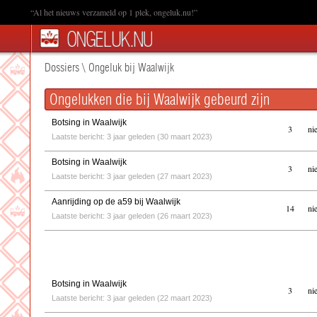
“Al het nieuws verzameld op 1 plek, ongeluk.nu!”
Dossiers
\
Ongeluk bij Waalwijk
Ongelukken die bij Waalwijk gebeurd zijn
Botsing in Waalwijk
3
ni
Laatste bericht: 3 jaar geleden (30 maart 2023)
Botsing in Waalwijk
3
ni
Laatste bericht: 3 jaar geleden (27 maart 2023)
Aanrijding op de a59 bij Waalwijk
14
ni
Laatste bericht: 3 jaar geleden (26 maart 2023)
Botsing in Waalwijk
3
ni
Laatste bericht: 3 jaar geleden (22 maart 2023)