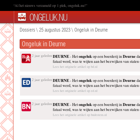
“Al het nieuws verzameld op 1 plek, ongeluk.nu!”
Dossiers
\
25 augustus 2023
\
Ongeluk in Deurne
Ongeluk in Deurne
DEURNE
ongeluk
Deurne
2 jaar geleden
- Het
op een boerderij in
da
fataal werd, was te wijten aan het bezwijken van stalen 
Lees het originele artikel op bd.nl
DEURNE
ongeluk
Deurne
2 jaar geleden
- Het
op een boerderij in
da
fataal werd, was te wijten aan het bezwijken van stalen 
Lees het originele artikel op ed.nl
DEURNE
ongeluk
Deurne
2 jaar geleden
- Het
op een boerderij in
da
fataal werd, was te wijten aan het bezwijken van stalen 
Lees het originele artikel op bndestem.nl