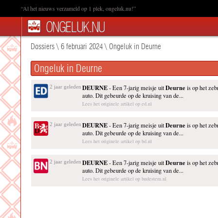
“Al het nieuws verzameld op 1 plek, ongeluk.nu!”
Dossiers
\
6 februari 2024
\
Ongeluk in Deurne
Ongeluk in Deurne
DEURNE
Deurne
2 jaar geleden
- Een 7-jarig meisje uit
is op het ze
auto. Dit gebeurde op de kruising van de...
Lees het originele artikel op ed.nl
DEURNE
Deurne
2 jaar geleden
- Een 7-jarig meisje uit
is op het ze
auto. Dit gebeurde op de kruising van de...
Lees het originele artikel op bd.nl
DEURNE
Deurne
2 jaar geleden
- Een 7-jarig meisje uit
is op het ze
auto. Dit gebeurde op de kruising van de...
Lees het originele artikel op bndestem.nl