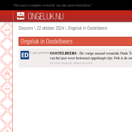
“Het meest complete overzicht van alle nieuwsberichten!”
Dossiers
\
22 oktober 2024
\
Ongeluk in Oostelbeers
Ongeluk in Oostelbeers
OOSTELBEERS
1 jaar geleden
- De vorige maand vernielde Oude To
van het jaar weer helemaal opgeknapt zijn. Ook is de om
Lees het originele artikel op ed.nl