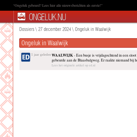
“Ongeluk gebeurd? Lees hier alle nieuwsberichten als eerste!”
Dossiers
\
27 december 2024
\
Ongeluk in Waalwijk
Ongeluk in Waalwijk
WAALWIJK
1 jaar geleden
- Een busje is vrijdagochtend in een sloot
gebeurde aan de Blaasbalgweg. Er raakte niemand bij 
Lees het originele artikel op ed.nl