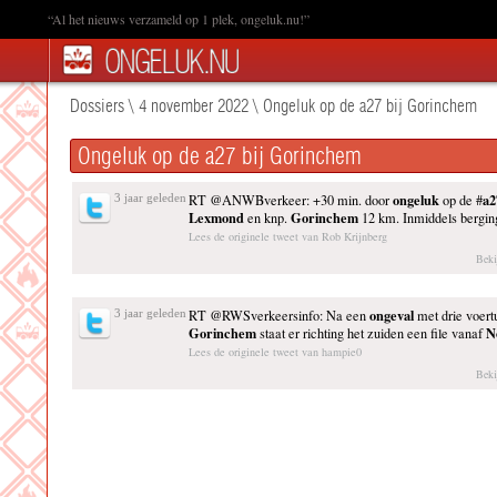
“Al het nieuws verzameld op 1 plek, ongeluk.nu!”
Dossiers
\
4 november 2022
\
Ongeluk op de a27 bij Gorinchem
Ongeluk op de a27 bij Gorinchem
ongeluk
a2
3 jaar geleden
RT @ANWBverkeer: +30 min. door
op de #
Lexmond
Gorinchem
en knp.
12 km. Inmiddels berg
Lees de originele tweet van Rob Krijnberg
Beki
ongeval
3 jaar geleden
RT @RWSverkeersinfo: Na een
met drie voert
Gorinchem
N
staat er richting het zuiden een file vanaf
Lees de originele tweet van hampie0
Beki