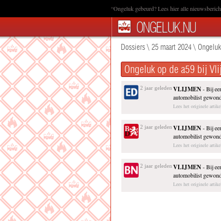
“Ongeluk gebeurd? Lees hier alle nieuwsbericht
Dossiers
\
25 maart 2024
\
Ongeluk
Ongeluk op de a59 bij Vl
2 jaar geleden
VLIJMEN
- Bij e
automobilist gewond
Lees het originele artike
2 jaar geleden
VLIJMEN
- Bij e
automobilist gewond
Lees het originele artik
2 jaar geleden
VLIJMEN
- Bij e
automobilist gewond
Lees het originele artik