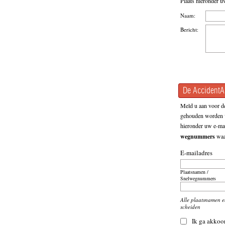
Plaats hieronder u
Naam:
Bericht:
De AccidentAl
Meld u aan voor de
gehouden worden v
hieronder uw e-mai
wegnummers
waar
E-mailadres
Plaatsnamen /
Snelwegnummers
Alle plaatsnamen 
scheiden
Ik ga akkoo