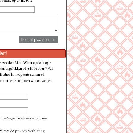
w reactie op dit nieuws:
>
ert!
 AccidentAlert! Wilt u op de hoogte
an ongelukken bij u in de buurt? Vul
l adres in met
plaatsnamen
of
op u een e-mail alert wilt ontvangen.
en snelwegnummers met een komma
rd met de
privacy verklaring