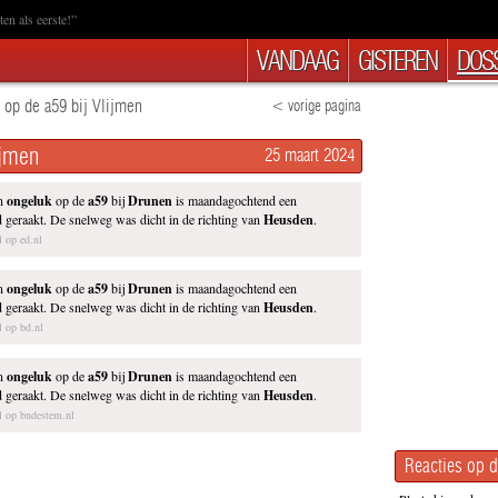
en als eerste!”
VANDAAG
GISTEREN
DOSS
 op de a59 bij Vlijmen
< vorige pagina
ijmen
25 maart 2024
en
ongeluk
op de
a59
bij
Drunen
is maandagochtend een
 geraakt. De snelweg was dicht in de richting van
Heusden
.
l op ed.nl
en
ongeluk
op de
a59
bij
Drunen
is maandagochtend een
 geraakt. De snelweg was dicht in de richting van
Heusden
.
el op bd.nl
en
ongeluk
op de
a59
bij
Drunen
is maandagochtend een
 geraakt. De snelweg was dicht in de richting van
Heusden
.
el op bndestem.nl
Reacties op d