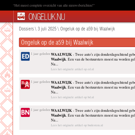
“Het meest complete overzicht van alle nieuwsberichten!”
Dossiers
\
3 juli 2025
\
Ongeluk op de a59 bij Waalwijk
Ongeluk op de a59 bij Waalwijk
WAALWIJK
1 jaar geleden
- Twee auto’s zijn donderdagochtend geb
Waalwijk
. Een van de bestuursters moest na worden g
Na...
Lees het originele artikel op ed.nl
WAALWIJK
1 jaar geleden
- Twee auto’s zijn donderdagochtend geb
Waalwijk
. Een van de bestuursters moest na worden g
Na...
Lees het originele artikel op bd.nl
WAALWIJK
1 jaar geleden
- Twee auto’s zijn donderdagochtend geb
Waalwijk
. Een van de bestuursters moest na worden g
Na...
Lees het originele artikel op bndestem.nl