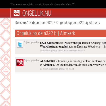
“Het meest complete overzicht van alle nieuwsberichten!”
Dossiers
\
8 december 2020
\
Ongeluk op de n322 bij Almkerk
Ongeluk op de n322 bij Almkerk
n322
Zaltbommel
Nieuwendijk
Wo
5 jaar geleden
>
Tussen Kruising
Waardhuizen
ongeluk
:
tussen Kruising Woudriche…
h
Lees de originele tweet van Verkeershinder.nl
ALMKERK
5 jaar geleden
- Een busje is dinsdagochtend achterop e
Almkerk
in
. De inzittenden van de auto, een vrouw en m
Lees het originele artikel op bd.nl