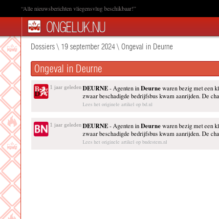
“Alle nieuwsberichten vliegensvlug beschikbaar!”
Dossiers
\
19 september 2024
\
Ongeval in Deurne
Ongeval in Deurne
DEURNE
Deurne
1 jaar geleden
- Agenten in
waren bezig met een k
zwaar beschadigde bedrijfsbus kwam aanrijden. De chau
Lees het originele artikel op bd.nl
DEURNE
Deurne
1 jaar geleden
- Agenten in
waren bezig met een k
zwaar beschadigde bedrijfsbus kwam aanrijden. De chau
Lees het originele artikel op bndestem.nl