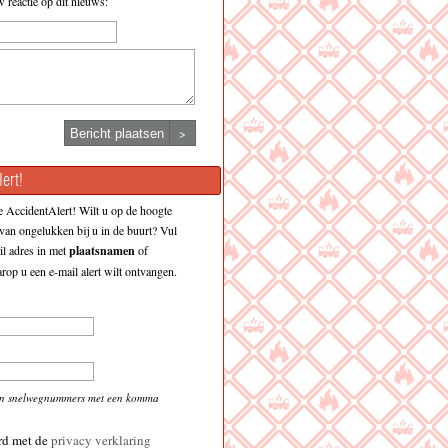
w reactie op dit nieuws:
>
ert!
 AccidentAlert! Wilt u op de hoogte
an ongelukken bij u in de buurt? Vul
l adres in met
plaatsnamen
of
op u een e-mail alert wilt ontvangen.
en snelwegnummers met een komma
rd met de
privacy verklaring