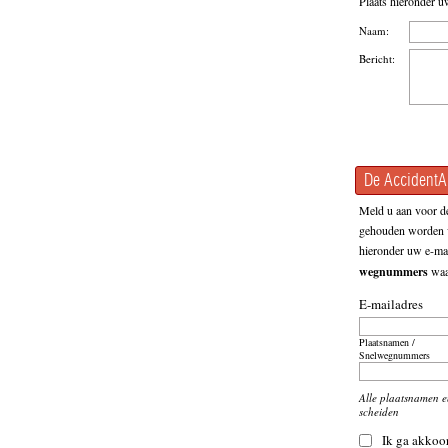
Plaats hieronder u
Naam:
Bericht:
De AccidentAl
Meld u aan voor de
gehouden worden v
hieronder uw e-mai
wegnummers
waar
E-mailadres
Plaatsnamen /
Snelwegnummers
Alle plaatsnamen 
scheiden
Ik ga akkoo