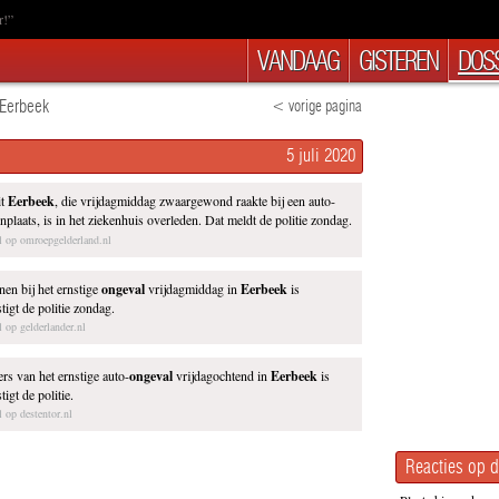
r!”
VANDAAG
GISTEREN
DOSS
 Eerbeek
< vorige pagina
5 juli 2020
it
Eerbeek
, die vrijdagmiddag zwaargewond raakte bij een auto-
plaats, is in het ziekenhuis overleden. Dat meldt de politie zondag.
el op omroepgelderland.nl
en bij het ernstige
ongeval
vrijdagmiddag in
Eerbeek
is
tigt de politie zondag.
l op gelderlander.nl
ers van het ernstige auto-
ongeval
vrijdagochtend in
Eerbeek
is
igt de politie.
l op destentor.nl
Reacties op d