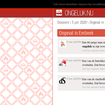
“Alle nieuwsberichten vliegensvlug beschikbaa
Dossiers
\
5 juli 2020
\
Ongeval in
Ongeval in Eerbeek
6 jaar geleden
Een 86-jarige man u
ongeluk
in zijn woon
Lees het originele artik
6 jaar geleden
Een van de betrokken
overleden. Dat beves
Lees het originele artike
6 jaar geleden
Een van de slachtoff
overleden. Dat bevest
Lees het originele artike