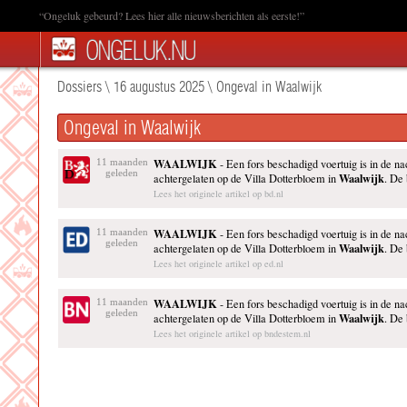
“Ongeluk gebeurd? Lees hier alle nieuwsberichten als eerste!”
Dossiers
\
16 augustus 2025
\
Ongeval in Waalwijk
Ongeval in Waalwijk
WAALWIJK
11 maanden
- Een fors beschadigd voertuig is in de na
geleden
Waalwijk
achtergelaten op de Villa Dotterbloem in
. De 
Lees het originele artikel op bd.nl
WAALWIJK
11 maanden
- Een fors beschadigd voertuig is in de na
geleden
Waalwijk
achtergelaten op de Villa Dotterbloem in
. De 
Lees het originele artikel op ed.nl
WAALWIJK
11 maanden
- Een fors beschadigd voertuig is in de na
geleden
Waalwijk
achtergelaten op de Villa Dotterbloem in
. De 
Lees het originele artikel op bndestem.nl