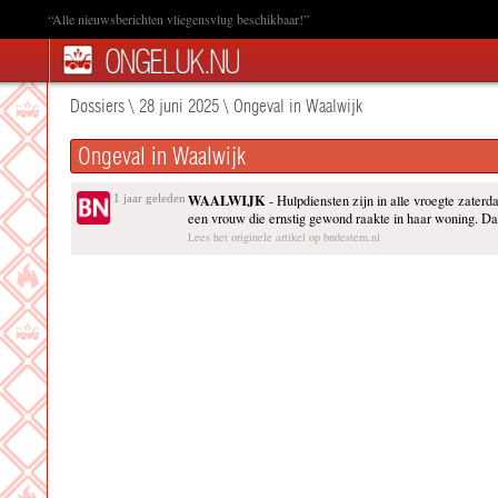
“Alle nieuwsberichten vliegensvlug beschikbaar!”
Dossiers
\
28 juni 2025
\
Ongeval in Waalwijk
Ongeval in Waalwijk
WAALWIJK
1 jaar geleden
- Hulpdiensten zijn in alle vroegte zaterd
een vrouw die ernstig gewond raakte in haar woning. Da
Lees het originele artikel op bndestem.nl