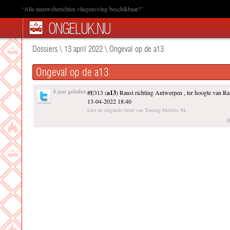
“Alle nieuwsberichten vliegensvlug beschikbaar!”
Dossiers
\
13 april 2022
\
Ongeval op de a13
Ongeval op de a13
4 jaar geleden
#E313 (
a13
) Ranst richting Antwerpen , ter hoogte van R
13-04-2022 18:40
Lees de originele tweet van Touring Mobilis NL
B