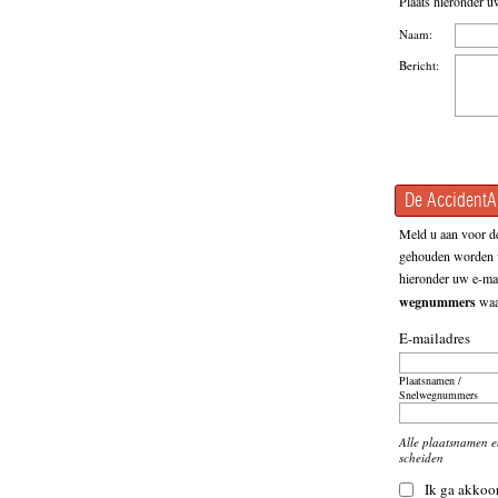
Plaats hieronder u
Naam:
Bericht:
De AccidentAl
Meld u aan voor de
gehouden worden v
hieronder uw e-mai
wegnummers
waar
E-mailadres
Plaatsnamen /
Snelwegnummers
Alle plaatsnamen 
scheiden
Ik ga akkoo