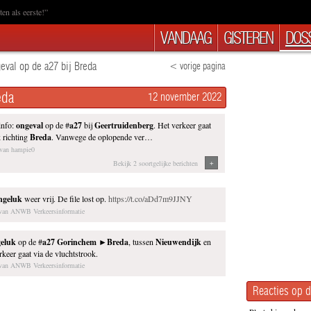
en als eerste!”
VANDAAG
GISTEREN
DOSS
eval op de a27 bij Breda
< vorige pagina
eda
12 november 2022
nfo:
ongeval
op de #
a27
bij
Geertruidenberg
. Het verkeer gaat
 richting
Breda
. Vanwege de oplopende ver…
 van hampie0
+
Bekijk 2 soortgelijke berichten
ngeluk
weer vrij. De file lost op.
https://t.co/aDd7m9JJNY
t van ANWB Verkeersinformatie
eluk
op de #
a27
Gorinchem
►
Breda
, tussen
Nieuwendijk
en
keer gaat via de vluchtstrook.
t van ANWB Verkeersinformatie
Reacties op d