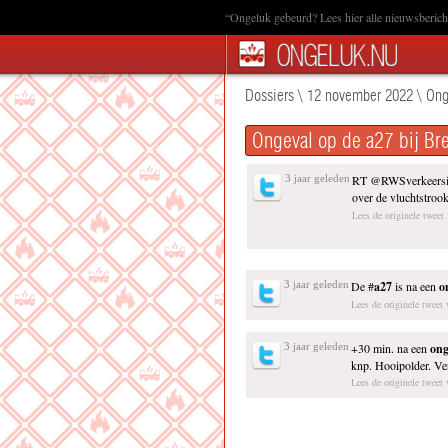
“Ongeluk gebeurd? Lees hier alle nieuwsbericht
Dossiers
\
12 november 2022
\
Ong
Ongeval op de a27 bij Br
3 jaar geleden
RT @RWSverkeersi
over de vluchtstrook
Lees de originele tweet
3 jaar geleden
De #
a27
is na een
o
Lees de originele twee
3 jaar geleden
+30 min. na een
ong
knp. Hooipolder. Ver
Lees de originele twee