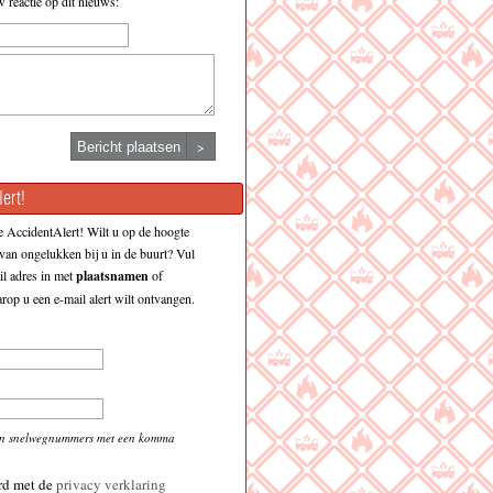
w reactie op dit nieuws:
>
ert!
 AccidentAlert! Wilt u op de hoogte
an ongelukken bij u in de buurt? Vul
l adres in met
plaatsnamen
of
op u een e-mail alert wilt ontvangen.
en snelwegnummers met een komma
rd met de
privacy verklaring