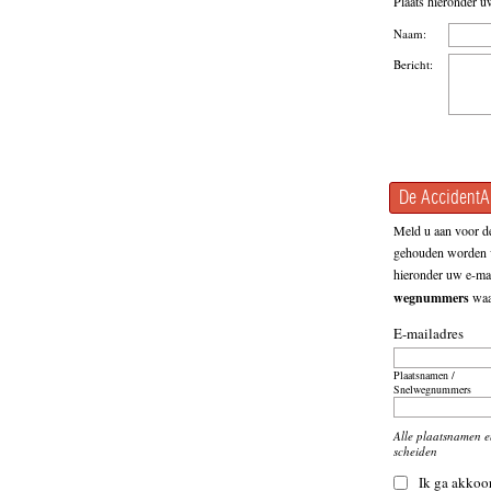
Plaats hieronder u
Naam:
Bericht:
De AccidentAl
Meld u aan voor de
gehouden worden v
hieronder uw e-mai
wegnummers
waar
E-mailadres
Plaatsnamen /
Snelwegnummers
Alle plaatsnamen 
scheiden
Ik ga akkoo