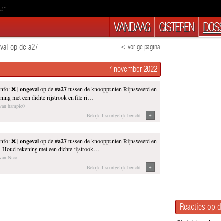
u!”
VANDAAG
GISTEREN
DOSS
val op de a27
< vorige pagina
7 november 2022
nfo: ❌ |
ongeval
op de #
a27
tussen de knooppunten Rijnsweerd en
ing met een dichte rijstrook en file ri…
 van hampie0
+
Bekijk 1 soortgelijk bericht
nfo: ❌ |
ongeval
op de #
a27
tussen de knooppunten Rijnsweerd en
 Houd rekening met een dichte rijstrook…
 van Nico
+
Bekijk 1 soortgelijk bericht
Reacties op d