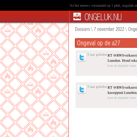
“Al het nieuws verzameld op 1 plek, ongeluk.n
Dossiers
\
7 november 2022
\
Onge
Ongeval op de a27
3 jaar geleden
RT @RWSverkeersi
Lunetten. Houd reken
Lees de originele tweet
3 jaar geleden
RT @RWSverkeersi
knooppunt Lunetten.
Lees de originele tweet