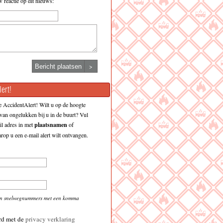
w reactie op dit nieuws:
>
ert!
 AccidentAlert! Wilt u op de hoogte
an ongelukken bij u in de buurt? Vul
l adres in met
plaatsnamen
of
op u een e-mail alert wilt ontvangen.
en snelwegnummers met een komma
rd met de
privacy verklaring