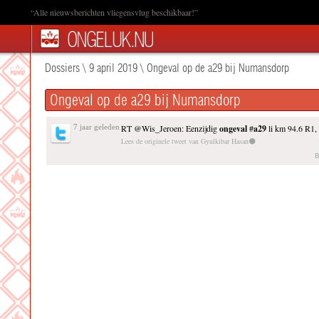
“Alle nieuwsberichten vliegensvlug beschikbaar!”
Dossiers
\
9 april 2019
\
Ongeval op de a29 bij Numansdorp
Ongeval op de a29 bij Numansdorp
7 jaar geleden
RT @Wis_Jeroen: Eenzijdig
ongeval
#
a29
li km 94.6 R1, 
Lees de originele tweet van Gyulkibar Hasan⚫
B