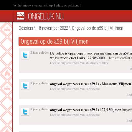
“Al het nieuws verzameld op 1 plek, ongeluk.nu!”
Dossiers
\
18 november 2022
\
Ongeval op de a59 bij Vlijmen
Ongeval op de a59 bij Vlijmen
a59
3 jaar geleden
De politie is opgeroepen voor een melding aan de
i
wegvervoer letsel Links 127,5#p2000…
https://t.co/K
Lees de originele tweet van Meldkamer Online
B
ongeval
a59
Vlijmen
3 jaar geleden
wegvervoer letsel
Li - Maasroute
Lees de originele tweet van 112inBeeld
Beki
ongeval
a59
Vlijmen
3 jaar geleden
wegvervoer letsel
Li 127,5
https:
Lees de originele tweet van 112inBeeld
Beki