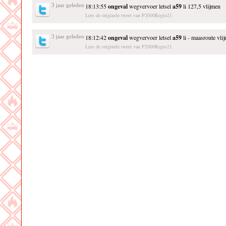
3 jaar geleden
18:13:55
ongeval
wegvervoer letsel
a59
li 127,5 vlijmen
Lees de originele tweet van P2000Regio21
3 jaar geleden
18:12:42
ongeval
wegvervoer letsel
a59
li - maasroute vli
Lees de originele tweet van P2000Regio21