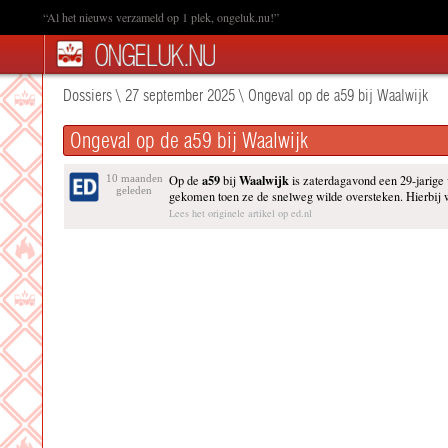
“Al het nieuws verzameld op 1 plek, ongeluk.nu!”
Dossiers
\
27 september 2025
\
Ongeval op de a59 bij Waalwijk
Ongeval op de a59 bij Waalwijk
a59
Waalwijk
10 maanden
Op de
bij
is zaterdagavond een 29-jarige
geleden
gekomen toen ze de snelweg wilde oversteken. Hierbij 
Lees het originele artikel op ed.nl