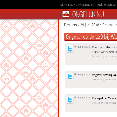
“Al het nieuws verzameld op 1 plek, ongeluk.n
Dossiers
\
29 juni 2018
\
Ongeval o
Ongeval op de a59 bij Wa
8 jaar geleden
Files op Brabantse
https://t.co/iG5e3
Lees de originele twee
8 jaar geleden
ongeval
a59
bij
Wa
Lees de originele tweet
8 jaar geleden
File op de
a59
door
Lees de originele tweet