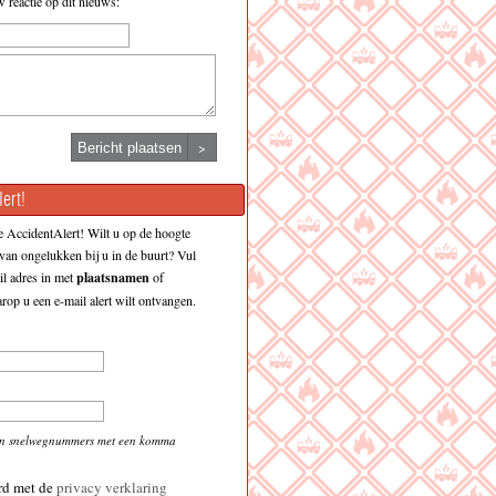
w reactie op dit nieuws:
>
ert!
 AccidentAlert! Wilt u op de hoogte
an ongelukken bij u in de buurt? Vul
l adres in met
plaatsnamen
of
op u een e-mail alert wilt ontvangen.
en snelwegnummers met een komma
rd met de
privacy verklaring