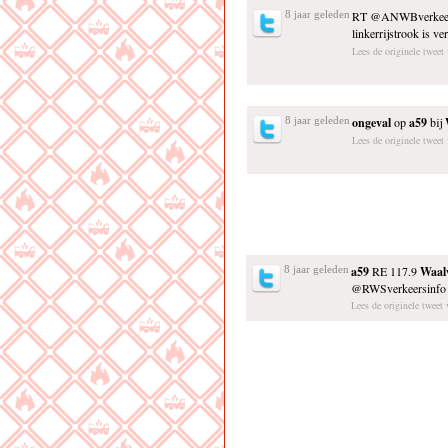
8 jaar geleden
RT @ANWBverkeer
linkerrijstrook is ve
Lees de originele tweet
8 jaar geleden
ongeval
op
a59
bij
Lees de originele twee
8 jaar geleden
a59
RE 117.9
Waal
@RWSverkeersinf
Lees de originele tweet 