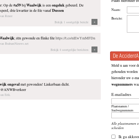
Plaats hieronder u
: Op de #
a59
bij
Waalwijk
is een
ongeluk
gebeurd. De
Naam:
rsperd, drie kwartier in de file vanaf
Dussen
 van Renee
Bericht:
+
Bekijk 1 soortgelijk bericht
Waalwijk
; één gewonde en flinke file
https://t.co/nlEwYmMFDn
t van BrabantNieuws.net
+
Bekijk 4 soortgelijke berichten
De AccidentAl
Meld u aan voor de
gehouden worden v
hieronder uw e-mai
wijk
ongeval
met gewonden! Linkerbaan dicht.
wegnummers
waar
o @ANWBverkeer
E-mailadres
van Erik.
Plaatsnamen /
Snelwegnummers
Alle plaatsnamen 
scheiden
Ik ga akkoo