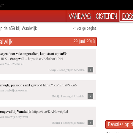
u!”
VANDAAG
GISTEREN
DOSS
p de a59 bij Waalwijk
< vorige pagina
alwijk
29 juni 2018
 wegen door vele
ongeval
len, kop-staart op #
a59
-
NBJRX
- #
ongeval
…
https://t.co/E8kahoGubH
t van MaRicMedia.nl
+
Bekijk 2 soortgelijke berichten
alwijk
, persoon raakt gewond
https://t.co/I7r5a9NKu6
 van waalwijk.nieuws.nl
+
Bekijk 1 soortgelijk bericht
ongeval
bij
Waalwijk
https://t.co/KAHaw6pIed
 van Waalwijk Citytweet
+
Bekijk 1 soortgelijk bericht
Reacties op d