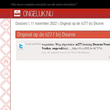
“Het meest complete overzicht van alle nieuwsberichten!”
Dossiers
\
11 november 2022
\
Ongeval op de n277 bij Deurne
Ongeval op de n277 bij Deurne
n277
Deurne
Venr
3 jaar geleden
wegstatus: Weg afgesloten:
kruising
/
Veulen
ongeval
.
(len).…
https://t.co/SfLlwACYVa
Lees de originele tweet van Waze.HenkBaarn
B