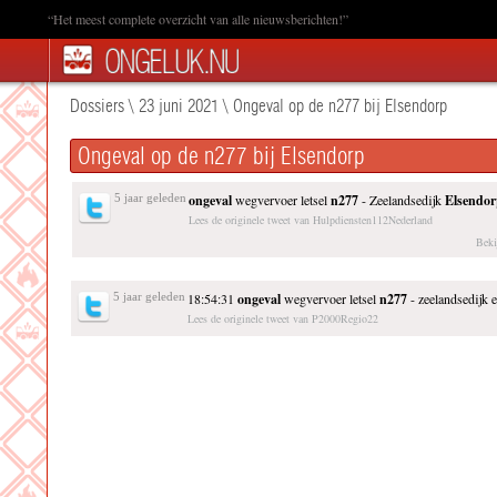
“Het meest complete overzicht van alle nieuwsberichten!”
Dossiers
\
23 juni 2021
\
Ongeval op de n277 bij Elsendorp
Ongeval op de n277 bij Elsendorp
5 jaar geleden
ongeval
wegvervoer letsel
n277
- Zeelandsedijk
Elsendo
Lees de originele tweet van Hulpdiensten112Nederland
Beki
5 jaar geleden
18:54:31
ongeval
wegvervoer letsel
n277
- zeelandsedijk 
Lees de originele tweet van P2000Regio22