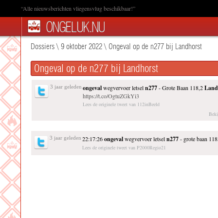
“Alle nieuwsberichten vliegensvlug beschikbaar!”
Dossiers
\
9 oktober 2022
\
Ongeval op de n277 bij Landhorst
Ongeval op de n277 bij Landhorst
3 jaar geleden
ongeval
wegvervoer letsel
n277
- Grote Baan 118,2
Land
https://t.co/OgtuZGkYi3
Lees de originele tweet van 112inBeeld
Beki
3 jaar geleden
22:17:26
ongeval
wegvervoer letsel
n277
- grote baan 118
Lees de originele tweet van P2000Regio21