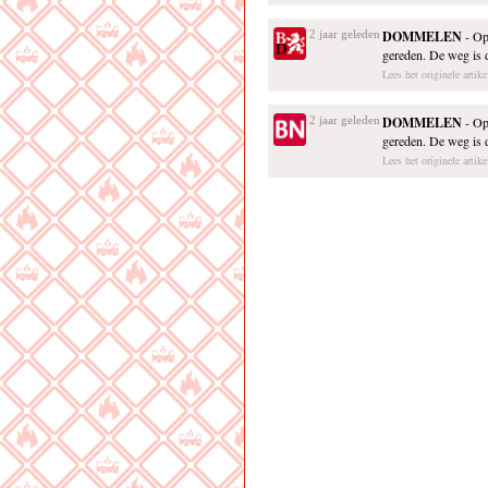
2 jaar geleden
DOMMELEN
- Op
gereden. De weg is 
Lees het originele artik
2 jaar geleden
DOMMELEN
- Op
gereden. De weg is 
Lees het originele artik