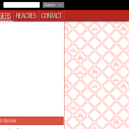
>
IERS
REACTIES
CONTACT
it dossier