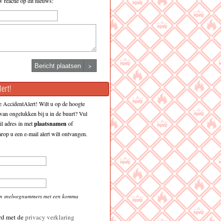
w reactie op dit nieuws:
>
ert!
 AccidentAlert! Wilt u op de hoogte
an ongelukken bij u in de buurt? Vul
l adres in met
plaatsnamen
of
op u een e-mail alert wilt ontvangen.
en snelwegnummers met een komma
rd met de
privacy verklaring