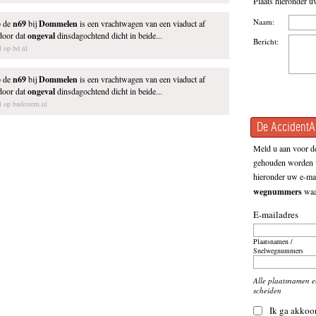
Plaats hieronder u
Naam:
 de
n69
bij
Dommelen
is een vrachtwagen van een viaduct af
door dat
ongeval
dinsdagochtend dicht in beide...
Bericht:
el op bd.nl
 de
n69
bij
Dommelen
is een vrachtwagen van een viaduct af
door dat
ongeval
dinsdagochtend dicht in beide...
el op bndestem.nl
De AccidentAl
Meld u aan voor de
gehouden worden v
hieronder uw e-mai
wegnummers
waar
E-mailadres
Plaatsnamen /
Snelwegnummers
Alle plaatsnamen 
scheiden
Ik ga akkoo