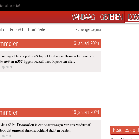
en als eerste!”
VANDAAG
GISTEREN
DOSS
l op de n69 bij Dommelen
< vorige pagina
Dommelen
16 januari 2024
 dinsdagochtend op de
n69
bij het Brabantse
Dommelen
van een
 De
n69
en
n397
liggen bezaaid met doperwten die...
el op nu.nl
Dommelen
16 januari 2024
 de
n69
bij
Dommelen
is een vrachtwagen van een viaduct af
Reacties op d
door dat
ongeval
dinsdagochtend dicht in beide...
l op ed.nl