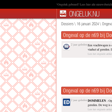
“Ongeluk gebeurd? Lees hier alle nieuwsbericht
Dossiers
\
16 januari 2024
\
Ongeva
Ongeval op de n69 bij 
2 jaar geleden
Een vrachtwagen is
viaduct af gereden.
Lees het originele artik
Ongeval op de n69 bij 
2 jaar geleden
DOMMELEN
- Op
gereden. De weg is 
Lees het originele artike